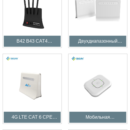
B42 B43 CAT4
Двухдиапазонный
Внутренний LTE CPE
маршрутизатор для
помещений LTE CPE
4G LTE CAT 6 CPE
Мобильная
CPE Router
беспроводная точка
доступа 4G Mifis