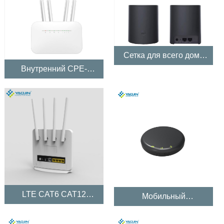
Сетка для всего дома
WiFi6
Внутренний CPE-
маршрутизатор 5G
LTE CAT6 CAT12
Мобильный
Внутренний CPE-
маршрутизатор 4G LTE
маршрутизатор
Mifis