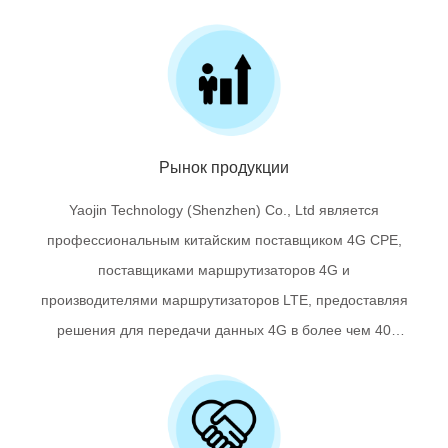
круга требований пользователей и приложений.
Наружные CPE идеально подходят для подключения
фиксированных местоположений, жилых и
корпоративных клиентов с заменой «XDSL» для
широкополосного доступа в сельской местности, а
также устойчивостью к существующим выделенным
Рынок продукции
медным и оптоволоконным линиям.
Yaojin Technology (Shenzhen) Co., Ltd является
профессиональным китайским поставщиком 4G CPE,
поставщиками маршрутизаторов 4G и
производителями маршрутизаторов LTE, предоставляя
решения для передачи данных 4G в более чем 40
странах, нацеленные на долгосрочное сотрудничество
с операторами связи и мобильной связи по всему
миру.