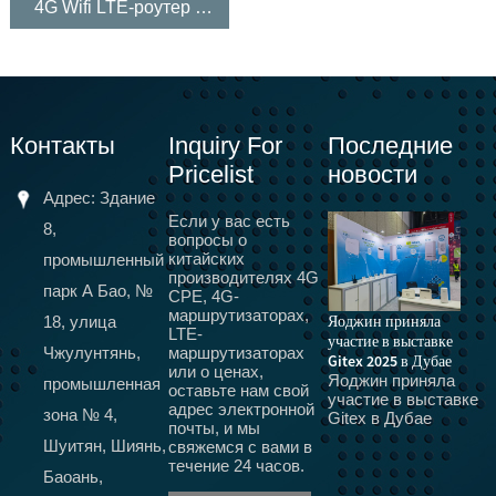
4G Wifi LTE-роутер с
сим-картой
Контакты
Inquiry For
Последние
Pricelist
новости
Адрес: Здание
Если у вас есть
8,
вопросы о
китайских
промышленный
производителях 4G
парк А Бао, №
CPE, 4G-
маршрутизаторах,
Яоджин приняла
18, улица
LTE-
участие в выставке
Чжулунтянь,
маршрутизаторах
5G собирается заменить
Н
Gitex 2025 в Дубае
или о ценах,
оптическое волокно,
M
Яоджин приняла
промышленная
оставьте нам свой
терминалы 5G CPE для
Х
участие в выставке
адрес электронной
н
домашнего
зона № 4,
Gitex в Дубае
почты, и мы
р
широкополосного
Шуитян, Шиянь,
свяжемся с вами в
4
доступа, сертификация
течение 24 часов.
W
оборудования CPE,
Баоань,
4
SRRC, CTA