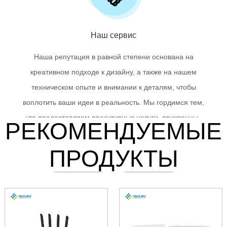
Наш сервис
Наша репутация в равной степени основана на
креативном подходе к дизайну, а также на нашем
техническом опыте и внимании к деталям, чтобы
воплотить ваши идеи в реальность. Мы гордимся тем,
что предоставляем проактивные услуги, призванные
РЕКОМЕНДУЕМЫЕ
обеспечить постоянное удовлетворение ваших
потребностей. Мы постоянно следим за качеством
ПРОДУКТЫ
наших услуг, чтобы клиенты всегда считали нас
эталоном в отрасли. Вы в центре всего, что мы
делаем, и мы с нетерпением ждем возможности вам
помочь.